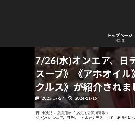
コ
ナ
ン
ビ
テ
ゲ
ン
ー
ツ
シ
トップページ
へ
ョ
HOME
ス
ン
キ
に
7/26(水)オンエア
ッ
移
プ
動
スープ》《アホオイル
クルス》が紹介されま
最
2023-07-27
2024-11-15
終
更
新
HOME
新着情報
メディア出演情報
日
7/26(水)オンエア、日テレ「ヒルナンデス」にて、あほ
時
: