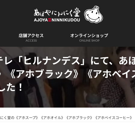
店舗アクセス
オンラインショップ
ACCESS
ONLINE SHOP
、日テレ「ヒルナンデス」にて、
》《アホブラック》《アホベイ
した！
やにんにく堂の《アホスープ》《アホオイル》《アホブラック》《アホベイスコーヒー