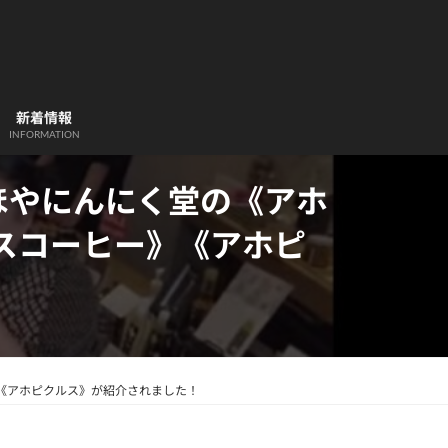
新着情報
INFORMATION
あほやにんにく堂の《アホ
スコーヒー》《アホピ
》《アホピクルス》が紹介されました！