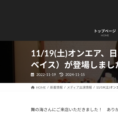
コ
ナ
ン
ビ
テ
ゲ
ン
ー
ツ
シ
トップページ
へ
ョ
HOME
ス
ン
キ
に
11/19(土)オンエア
ッ
移
プ
動
ベイス）が登場しまし
最
2022-11-19
2024-11-15
終
更
新
HOME
新着情報
メディア出演情報
11/19(土)
日
時
:
舞の海さんにご来店いただきました！ あり